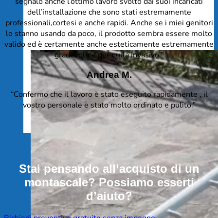
segnalo anche l’ottimo lavoro svolto dai suoi incaricati
dell’installazione che sono stati estremamente
professionali,cortesi e anche rapidi. Anche se i miei genitori
lo stanno usando da poco, il prodotto sembra essere molto
valido ed è certamente anche esteticamente estremamente
gradevole e per nulla invasivo.”
Andrea M.
“Confermo che il lavoro è stato eseguito rapidamente , il
vostro personale è stato molto ordinato e pulito.”
Stai pensando all’acquisto di un
montascale? Possiamo esserti
d’aiuto?