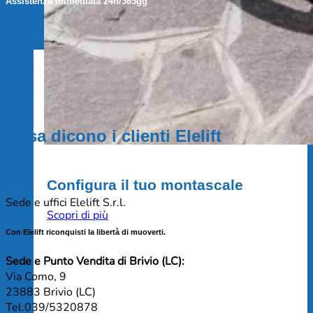
Assistenza immediata 24h/365gg
Cosa dicono i clienti Elelift
Configura il tuo montascale
Sede e uffici Elelift S.r.l.
Scopri di più
Con Elelift riconquisti la libertà di muoverti.
Sede e Punto Vendita di Brivio (LC):
Via Como, 9
23883 Brivio (LC)
Tel.039/5320878