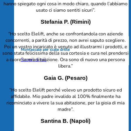
hanno spiegato ogni cosa in modo chiaro, quando l’abbiamo
usato ci siamo sentiti sicuri”.
Stefania P. (Rimini)
“Ho scelto Elelift, anche se confrontandola con aziende
concorrenti, a parità di prezzo, non avrei saputo scegliere.
Poi un vostro incaricato è venuto ad illustrarmi i prodotti, e
Montascale per scale dritte
sono stata felicissima della sua cortesia e cura nel prendersi
Scopri di più
a cuore la mia situazione. Ora sono di nuovo una persona
libera.”
Gaia G. (Pesaro)
“Ho scelto Elelift perché volevo un prodotto sicuro ed
affidabile. Mio padre invalido al 100% finalmente ha
ricominciato a vivere la sua abitazione, per la gioia di mia
madre”.
Santina B. (Napoli)