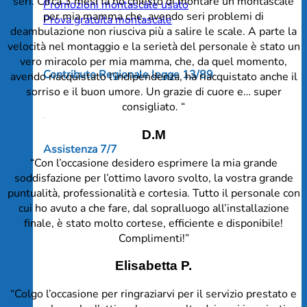
seri. Circa 3 mesi fa ho chiesto di montare un montascale
Promozioni montascale usato
per mia mamma che, avendo seri problemi di
Prova gratuita montascale
deambulazione non riusciva più a salire le scale. A parte la
velocità nel montaggio e la serietà del personale è stato un
vero miracolo per mia mamma, che, da quel momento,
Contributo Regionale legge 13/89
avendo riacquistato l’indipendenza, ha riacquistato anche il
sorriso e il buon umore. Un grazie di cuore e… super
consigliato. “
D.M
Assistenza 7/7
“Con l’occasione desidero esprimere la mia grande
soddisfazione per l’ottimo lavoro svolto, la vostra grande
puntualità, professionalità e cortesia. Tutto il personale con
cui ho avuto a che fare, dal sopralluogo all’installazione
finale, è stato molto cortese, efficiente e disponibile!
Complimenti!”
Elisabetta P.
“Colgo l’occasione per ringraziarvi per il servizio prestato e