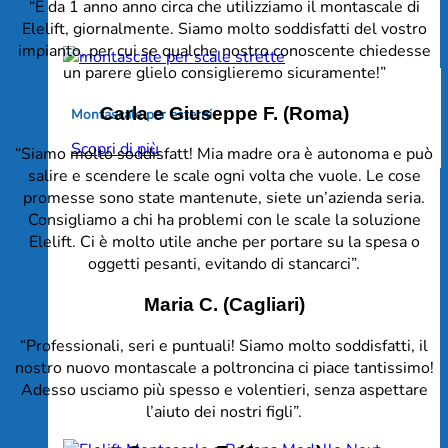
“È da 1 anno anno circa che utilizziamo il montascale di
Elelift, giornalmente. Siamo molto soddisfatti del vostro
impianto, per cui se qualche nostro conoscente chiedesse
un parere glielo consiglieremo sicuramente!”
Carla e Giuseppe F. (Roma)
Montascale per esterni
Scopri di più
“Siamo molto soddisfatt! Mia madre ora è autonoma e può
salire e scendere le scale ogni volta che vuole. Le cose
promesse sono state mantenute, siete un’azienda seria.
Consigliamo a chi ha problemi con le scale la soluzione
Elelift. Ci è molto utile anche per portare su la spesa o
oggetti pesanti, evitando di stancarci”.
Maria C. (Cagliari)
“Professionali, seri e puntuali! Siamo molto soddisfatti, il
nostro nuovo montascale a poltroncina ci piace tantissimo!
Adesso usciamo più spesso e volentieri, senza aspettare
l’aiuto dei nostri figli”.