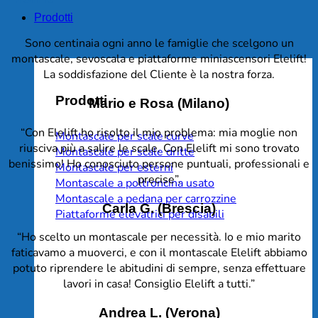
Prodotti
Sono centinaia ogni anno le famiglie che scelgono un
montascale, sevoscala e piattaforme miniascensori Elelift!
La soddisfazione del Cliente è la nostra forza.
Prodotti
Mario e Rosa (Milano)
“Con Elelift ho risolto il mio problema: mia moglie non
Montascale per scale curve
riusciva più a salire le scale. Con Elelift mi sono trovato
Montascale per scale dritte
benissimo! Ho conosciuto persone puntuali, professionali e
Montascale per esterni
precise”.
Montascale a poltroncina usato
Montascale a pedana per carrozzine
Carla G. (Brescia)
Piattaforme elevatrici per disabili
“Ho scelto un montascale per necessità. Io e mio marito
faticavamo a muoverci, e con il montascale Elelift abbiamo
potuto riprendere le abitudini di sempre, senza effettuare
lavori in casa! Consiglio Elelift a tutti.”
Andrea L. (Verona)