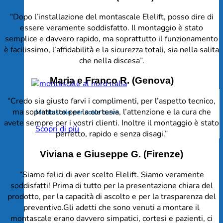
“Dopo l’installazione del montascale Elelift, posso dire di
essere veramente soddisfatto. Il montaggio è stato
semplice e davvero rapido, ma soprattutto il funzionamento
è facilissimo, l’affidabilità e la sicurezza totali, sia nella salita
che nella discesa”.
Maria e Franco R. (Genova)
“Credo sia giusto farvi i complimenti, per l’aspetto tecnico,
ma soprattutto per la cortesia, l’attenzione e la cura che
Montascale per scale curve
avete sempre per i vostri clienti. Inoltre il montaggio è stato
Scopri di più
perfetto, rapido e senza disagi.”
Viviana e Giuseppe G. (Firenze)
“Siamo felici di aver scelto Elelift. Siamo veramente
soddisfatti! Prima di tutto per la presentazione chiara del
prodotto, per la capacità di ascolto e per la trasparenza del
preventivo.Gli adetti che sono venuti a montare il
montascale erano davvero simpatici, cortesi e pazienti, ci