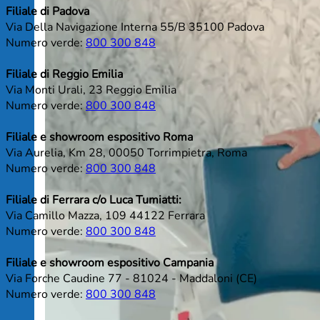
Filiale di Padova
Via Della Navigazione Interna 55/B 35100 Padova
Numero verde:
800 300 848
Filiale di Reggio Emilia
Via Monti Urali, 23 Reggio Emilia
Numero verde:
800 300 848
Filiale e showroom espositivo Roma
Via Aurelia, Km 28, 00050 Torrimpietra, Roma
Numero verde:
800 300 848
Filiale di Ferrara c/o Luca Tumiatti:
Via Camillo Mazza, 109 44122 Ferrara
Numero verde:
800 300 848
Filiale e showroom espositivo Campania
Via Forche Caudine 77 - 81024 - Maddaloni (CE)
Numero verde:
800 300 848