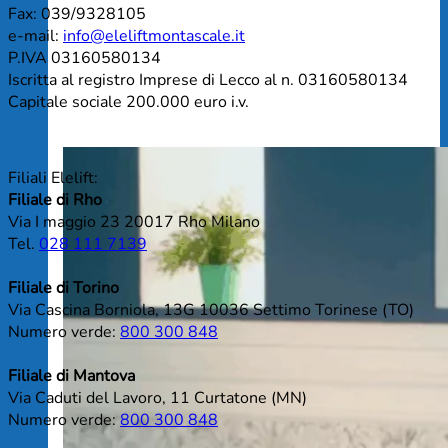
Fax: 039/9328105
e-mail:
info@eleliftmontascale.it
P.IVA 03160580134
Iscritta al registro Imprese di Lecco al n. 03160580134
Capitale sociale 200.000 euro i.v.
Filiali Elelift:
Filiale di Rho
Via I maggio 23 20017 Rho Milano
Tel.
028 111 7139
Filiale di Torino
Via Cascina Borniola, 13G 10036 Settimo Torinese (TO)
Numero verde:
800 300 848
Filiale di Mantova
Via Caduti del Lavoro, 11 Curtatone (MN)
Numero verde:
800 300 848