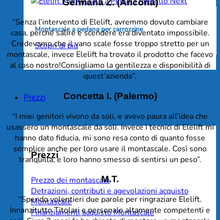
Germana Z. (Ancona)
“Senza l’intervento di Elelift, avremmo dovuto cambiare
Montascale a pedana per carrozzine
casa, perché salire e scendere era diventato impossibile.
Credevamo che il vano scale fosse troppo stretto per un
Scopri di più
montascale, invece Elelift ha trovato il prodotto che facevo
al caso nostro!Consigliamo la gentilezza e disponibilità di
quest’azienda”.
Concetta I. (Palermo)
Prezzi
“I miei genitori vivono da soli, e avevo paura all’idea che
usassero un montascale da soli. Invece i tecnici di Elelift mi
hanno dato fiducia, mi sono resa conto di quanto fosse
semplice anche per loro usare il montascale. Così sono
Prezzi
tranquilla, e loro hanno smesso di sentirsi un peso”.
M.T.
Prezzo dei montascale
Detrazioni, contributi e agevolazioni acquisto
“Spendo volentieri due parole per ringraziare Elelift.
Montascale
Innanzitutto Titolari e personale altamente competenti e
Finanziamenti acquisto Montascale