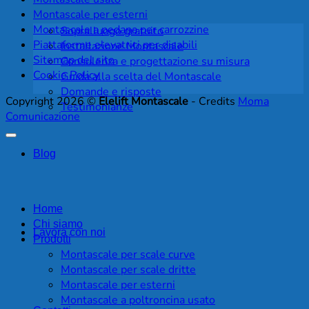
Montascale per esterni
Montascale a pedana per carrozzine
Sopralluogo gratuito
Piattaforme elevatrici per disabili
Installazione Montascale
Sitemap del sito
Consulenza e progettazione su misura
Cookie Policy
Guida alla scelta del Montascale
Domande e risposte
Copyright 2026 ©
Elelift Montascale
- Credits
Moma
Testimonianze
Comunicazione
Blog
Home
Chi siamo
Lavora con noi
Prodotti
Montascale per scale curve
Montascale per scale dritte
Montascale per esterni
Montascale a poltroncina usato