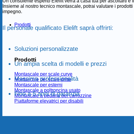
Un consulente esperto Elelift verrà a casa tua per ascoltarti e ill
Insieme al nostro tecnico montascale, potrai valutare i prodott
impegno.
Prodotti
Il personale qualificato Elelift saprà offrirti:
Soluzioni personalizzate
Prodotti
Un ampia scelta di modelli e prezzi
Montascale per scale curve
Massima professionalità
Montascale per scale dritte
Montascale per esterni
Montascale a poltroncina usato
Fino a 5 anni di garanzia
Montascale a pedana per carrozzine
Piattaforme elevatrici per disabili