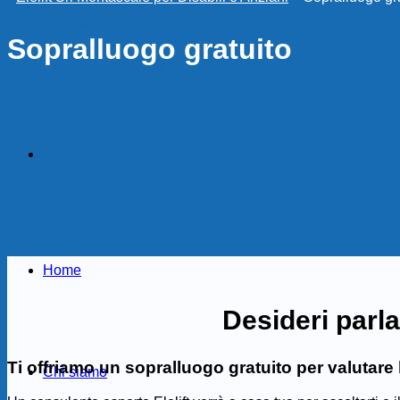
Sopralluogo gratuito
Home
Desideri parl
Ti offriamo un sopralluogo gratuito per valutare 
Chi siamo