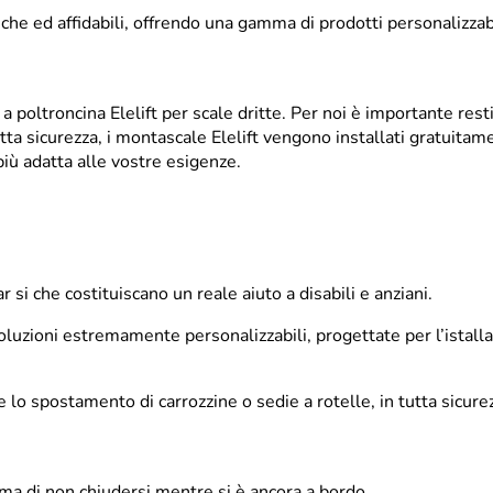
he ed affidabili, offrendo una gamma di prodotti personalizzabil
 poltroncina Elelift per scale dritte. Per noi è importante restit
tta sicurezza, i montascale Elelift vengono installati gratuitame
più adatta alle vostre esigenze.
ar si che costituiscano un reale aiuto a disabili e anziani.
uzioni estremamente personalizzabili, progettate per l’istallazi
 spostamento di carrozzine o sedie a rotelle, in tutta sicurez
rma di non chiudersi mentre si è ancora a bordo