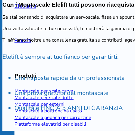
Con i Montascale Elelift tutti possono riacquista
Chi siamo
Se stai pensando di acquistare un servoscale, fissa un appunt
Una volta valutate le tue necessità, ti mostrerà la gamma di p
Ti offriamo inoltre una consulenza gratuita su contributi, agevo
Prodotti
Elelift è sempre al tuo fianco per garantirti:
Prodotti
Una risposta rapida da un professionista
Montascale per scale curve
Una prova gratuita del montascale
Montascale per scale dritte
Montascale per esterni
Qualità e FINO A 5 ANNI DI GARANZIA
Montascale a poltroncina usato
Montascale a pedana per carrozzine
Piattaforme elevatrici per disabili