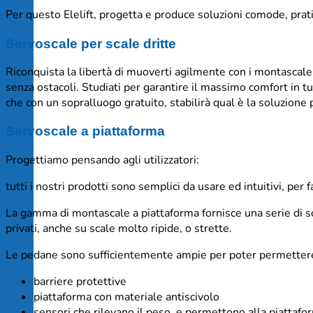
Per questo Elelift, progetta e produce soluzioni comode, pratic
Servoscale per scale dritte
Riconquista la libertà di muoverti agilmente con i montascale a
senza ostacoli. Studiati per garantire il massimo comfort in tu
che con un sopralluogo gratuito, stabilirà qual è la soluzione 
Servoscale a piattaforma
Progettiamo pensando agli utilizzatori:
tutti i nostri prodotti sono semplici da usare ed intuitivi, per f
La gamma di montascale a piattaforma fornisce una serie di sol
privati, anche su scale molto ripide, o strette.
Le pedane sono sufficientemente ampie per poter permettere lo
barriere protettive
piattaforma con materiale antiscivolo
sensori che rilevano il peso, e permettono alla piattafo