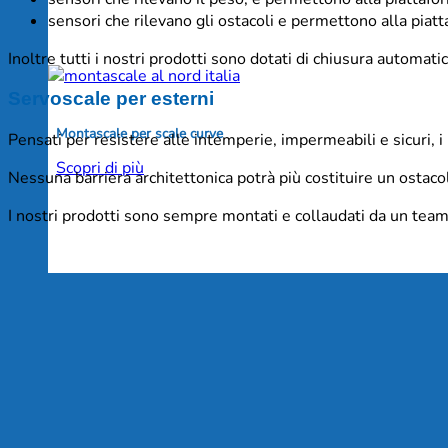
sensori che rilevano gli ostacoli e permettono alla pia
Inoltre tutti i nostri prodotti sono dotati di chiusura automat
Servoscale per esterni
Montascale per scale curve
Pensati per resistere alle intemperie, impermeabili e sicuri, i
Scopri di più
Nessuna barriera architettonica potrà più costituire un ostac
I nostri prodotti sono sempre montati e collaudati da un team d