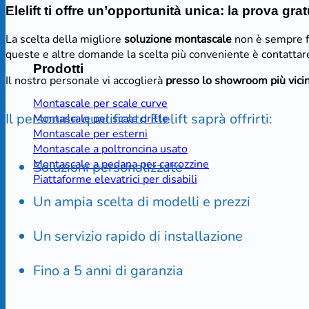
Elelift ti offre un’opportunità unica: la prova g
La scelta della migliore
soluzione montascale
non è sempre fa
queste e altre domande la scelta più conveniente è contattare
Prodotti
Il nostro personale vi accoglierà
presso lo showroom più vici
Montascale per scale curve
Il personale qualificato Elelift saprà offrirti:
Montascale per scale dritte
Montascale per esterni
Montascale a poltroncina usato
Montascale a pedana per carrozzine
Soluzioni personalizzate
Piattaforme elevatrici per disabili
Un ampia scelta di modelli e prezzi
Un servizio rapido di installazione
Fino a 5 anni di garanzia