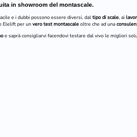
ratuita in showroom del montascale.
cile e i dubbi possono essere diversi, dal
tipo di scale
, ai
lavor
 Elelift per un
vero test montascale
oltre che ad una
consulenz
no
e saprà consigliarvi facendovi testare dal vivo le migliori sol