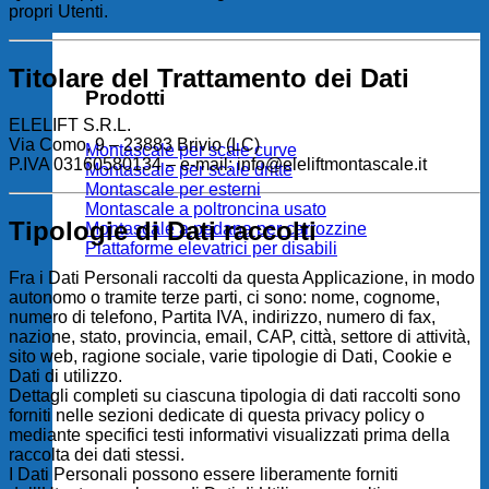
propri Utenti.
Titolare del Trattamento dei Dati
Prodotti
ELELIFT S.R.L.
Via Como, 9 – 23883 Brivio (LC)
Montascale per scale curve
P.IVA 03160580134 – e-mail:
info@eleliftmontascale.it
Montascale per scale dritte
Montascale per esterni
Montascale a poltroncina usato
Tipologie di Dati raccolti
Montascale a pedana per carrozzine
Piattaforme elevatrici per disabili
Fra i Dati Personali raccolti da questa Applicazione, in modo
autonomo o tramite terze parti, ci sono: nome, cognome,
numero di telefono, Partita IVA, indirizzo, numero di fax,
nazione, stato, provincia, email, CAP, città, settore di attività,
sito web, ragione sociale, varie tipologie di Dati, Cookie e
Dati di utilizzo.
Dettagli completi su ciascuna tipologia di dati raccolti sono
forniti nelle sezioni dedicate di questa privacy policy o
mediante specifici testi informativi visualizzati prima della
raccolta dei dati stessi.
I Dati Personali possono essere liberamente forniti