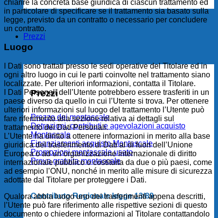
chiarire la concreta base giuridica di ciascun trattamento ed
in particolare di specificare se il trattamento sia basato sulla
legge, previsto da un contratto o necessario per concludere
un contratto.
Prezzi
Luogo
I Dati sono trattati presso le sedi operative del Titolare ed in
ogni altro luogo in cui le parti coinvolte nel trattamento siano
localizzate. Per ulteriori informazioni, contatta il Titolare.
Prezzi
I Dati Personali dell’Utente potrebbero essere trasferiti in un
paese diverso da quello in cui l’Utente si trova. Per ottenere
ulteriori informazioni sul luogo del trattamento l’Utente può
Prezzo dei montascale
fare riferimento alla sezione relativa ai dettagli sul
Detrazioni, contributi e agevolazioni acquisto
trattamento dei Dati Personali.
Montascale
L’Utente ha diritto a ottenere informazioni in merito alla base
Finanziamenti acquisto Montascale
giuridica del trasferimento di Dati al di fuori dell’Unione
Promozioni montascale usato
Europea o ad un’organizzazione internazionale di diritto
Prova gratuita montascale
internazionale pubblico o costituita da due o più paesi, come
ad esempio l’ONU, nonché in merito alle misure di sicurezza
adottate dal Titolare per proteggere i Dati.
Contributo Regionale legge 13/89
Qualora abbia luogo uno dei trasferimenti appena descritti,
l’Utente può fare riferimento alle rispettive sezioni di questo
documento o chiedere informazioni al Titolare contattandolo