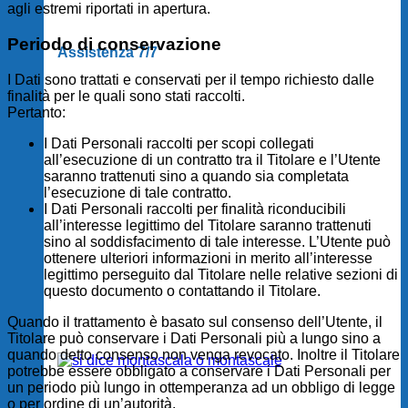
agli estremi riportati in apertura.
Periodo di conservazione
Assistenza 7/7
I Dati sono trattati e conservati per il tempo richiesto dalle
finalità per le quali sono stati raccolti.
Pertanto:
I Dati Personali raccolti per scopi collegati
all’esecuzione di un contratto tra il Titolare e l’Utente
saranno trattenuti sino a quando sia completata
l’esecuzione di tale contratto.
I Dati Personali raccolti per finalità riconducibili
all’interesse legittimo del Titolare saranno trattenuti
sino al soddisfacimento di tale interesse. L’Utente può
ottenere ulteriori informazioni in merito all’interesse
legittimo perseguito dal Titolare nelle relative sezioni di
questo documento o contattando il Titolare.
Quando il trattamento è basato sul consenso dell’Utente, il
Titolare può conservare i Dati Personali più a lungo sino a
quando detto consenso non venga revocato. Inoltre il Titolare
potrebbe essere obbligato a conservare i Dati Personali per
un periodo più lungo in ottemperanza ad un obbligo di legge
o per ordine di un’autorità.