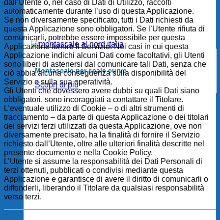
dall’Utente o, nel caso di Dati di Utilizzo, raccolti
automaticamente durante l’uso di questa Applicazione.
Se non diversamente specificato, tutti i Dati richiesti da
questa Applicazione sono obbligatori. Se l’Utente rifiuta di
comunicarli, potrebbe essere impossibile per questa
Applicazione fornire il Servizio. Nei casi in cui questa
Applicazione indichi alcuni Dati come facoltativi, gli Utenti
sono liberi di astenersi dal comunicare tali Dati, senza che
Montascale per scale curve
ciò abbia alcuna conseguenza sulla disponibilità del
Servizio o sulla sua operatività.
Scopri di più
Gli Utenti che dovessero avere dubbi su quali Dati siano
obbligatori, sono incoraggiati a contattare il Titolare.
L’eventuale utilizzo di Cookie – o di altri strumenti di
tracciamento – da parte di questa Applicazione o dei titolari
dei servizi terzi utilizzati da questa Applicazione, ove non
diversamente precisato, ha la finalità di fornire il Servizio
richiesto dall’Utente, oltre alle ulteriori finalità descritte nel
presente documento e nella Cookie Policy.
L’Utente si assume la responsabilità dei Dati Personali di
terzi ottenuti, pubblicati o condivisi mediante questa
Applicazione e garantisce di avere il diritto di comunicarli o
diffonderli, liberando il Titolare da qualsiasi responsabilità
verso terzi.