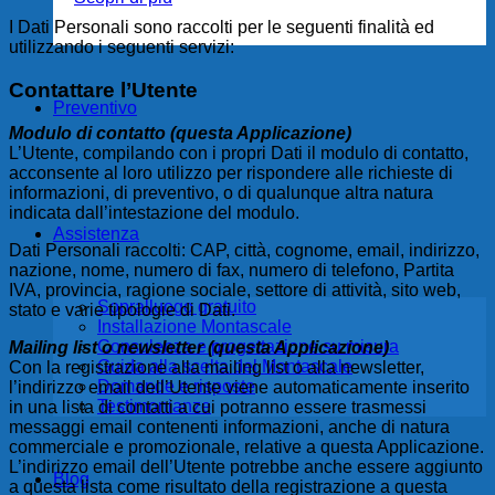
I Dati Personali sono raccolti per le seguenti finalità ed
utilizzando i seguenti servizi:
Contattare l’Utente
Preventivo
Modulo di contatto (questa Applicazione)
L’Utente, compilando con i propri Dati il modulo di contatto,
acconsente al loro utilizzo per rispondere alle richieste di
informazioni, di preventivo, o di qualunque altra natura
indicata dall’intestazione del modulo.
Assistenza
Dati Personali raccolti: CAP, città, cognome, email, indirizzo,
nazione, nome, numero di fax, numero di telefono, Partita
IVA, provincia, ragione sociale, settore di attività, sito web,
Sopralluogo gratuito
stato e varie tipologie di Dati.
Installazione Montascale
Consulenza e progettazione su misura
Mailing list o newsletter (questa Applicazione)
Guida alla scelta del Montascale
Con la registrazione alla mailing list o alla newsletter,
Domande e risposte
l’indirizzo email dell’Utente viene automaticamente inserito
Testimonianze
in una lista di contatti a cui potranno essere trasmessi
messaggi email contenenti informazioni, anche di natura
commerciale e promozionale, relative a questa Applicazione.
L’indirizzo email dell’Utente potrebbe anche essere aggiunto
Blog
a questa lista come risultato della registrazione a questa