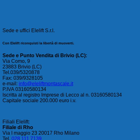
Cosa dicono i clienti Elelift
Sede e uffici Elelift S.r.l.
Con Elelift riconquisti la libertà di muoverti.
Sede e Punto Vendita di Brivio (LC):
Via Como, 9
23883 Brivio (LC)
Tel.039/5320878
Fax: 039/9328105
e-mail:
info@eleliftmontascale.it
P.IVA 03160580134
Iscritta al registro Imprese di Lecco al n. 03160580134
Capitale sociale 200.000 euro i.v.
Filiali Elelift:
Filiale di Rho
Via I maggio 23 20017 Rho Milano
Tel.
028 111 7139