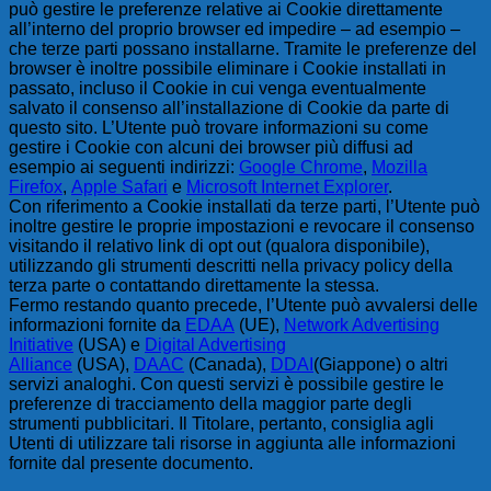
può gestire le preferenze relative ai Cookie direttamente
all’interno del proprio browser ed impedire – ad esempio –
che terze parti possano installarne. Tramite le preferenze del
browser è inoltre possibile eliminare i Cookie installati in
passato, incluso il Cookie in cui venga eventualmente
salvato il consenso all’installazione di Cookie da parte di
questo sito. L’Utente può trovare informazioni su come
gestire i Cookie con alcuni dei browser più diffusi ad
esempio ai seguenti indirizzi:
Google Chrome
,
Mozilla
Firefox
,
Apple Safari
e
Microsoft Internet Explorer
.
Con riferimento a Cookie installati da terze parti, l’Utente può
inoltre gestire le proprie impostazioni e revocare il consenso
visitando il relativo link di opt out (qualora disponibile),
utilizzando gli strumenti descritti nella privacy policy della
terza parte o contattando direttamente la stessa.
Fermo restando quanto precede, l’Utente può avvalersi delle
informazioni fornite da
EDAA
(UE),
Network Advertising
Initiative
(USA) e
Digital Advertising
Alliance
(USA),
DAAC
(Canada),
DDAI
(Giappone) o altri
servizi analoghi. Con questi servizi è possibile gestire le
preferenze di tracciamento della maggior parte degli
strumenti pubblicitari. Il Titolare, pertanto, consiglia agli
Utenti di utilizzare tali risorse in aggiunta alle informazioni
fornite dal presente documento.