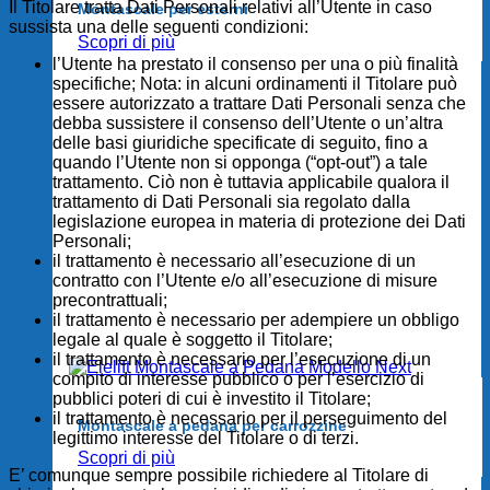
Il Titolare tratta Dati Personali relativi all’Utente in caso
Montascale per esterni
sussista una delle seguenti condizioni:
Scopri di più
l’Utente ha prestato il consenso per una o più finalità
specifiche; Nota: in alcuni ordinamenti il Titolare può
essere autorizzato a trattare Dati Personali senza che
debba sussistere il consenso dell’Utente o un’altra
delle basi giuridiche specificate di seguito, fino a
quando l’Utente non si opponga (“opt-out”) a tale
trattamento. Ciò non è tuttavia applicabile qualora il
trattamento di Dati Personali sia regolato dalla
legislazione europea in materia di protezione dei Dati
Personali;
il trattamento è necessario all’esecuzione di un
contratto con l’Utente e/o all’esecuzione di misure
precontrattuali;
il trattamento è necessario per adempiere un obbligo
legale al quale è soggetto il Titolare;
il trattamento è necessario per l’esecuzione di un
compito di interesse pubblico o per l’esercizio di
pubblici poteri di cui è investito il Titolare;
il trattamento è necessario per il perseguimento del
Montascale a pedana per carrozzine
legittimo interesse del Titolare o di terzi.
Scopri di più
E’ comunque sempre possibile richiedere al Titolare di