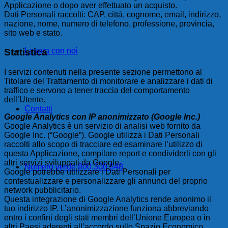
Applicazione o dopo aver effettuato un acquisto.
Dati Personali raccolti: CAP, città, cognome, email, indirizzo,
nazione, nome, numero di telefono, professione, provincia,
sito web e stato.
Lavora con noi
Statistica
I servizi contenuti nella presente sezione permettono al
Titolare del Trattamento di monitorare e analizzare i dati di
traffico e servono a tener traccia del comportamento
dell’Utente.
Contatti
Google Analytics con IP anonimizzato (Google Inc.)
Google Analytics è un servizio di analisi web fornito da
Google Inc. (“Google”). Google utilizza i Dati Personali
raccolti allo scopo di tracciare ed esaminare l’utilizzo di
questa Applicazione, compilare report e condividerli con gli
altri servizi sviluppati da Google.
Numero verde 800.300.848
Google potrebbe utilizzare i Dati Personali per
contestualizzare e personalizzare gli annunci del proprio
network pubblicitario.
Questa integrazione di Google Analytics rende anonimo il
tuo indirizzo IP. L’anonimizzazione funziona abbreviando
entro i confini degli stati membri dell’Unione Europea o in
altri Paesi aderenti all’accordo sullo Spazio Economico