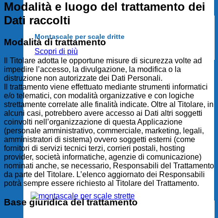
Modalità e luogo del trattamento dei
Dati raccolti
Montascale per scale dritte
Modalità di trattamento
Scopri di più
Il Titolare adotta le opportune misure di sicurezza volte ad
impedire l’accesso, la divulgazione, la modifica o la
distruzione non autorizzate dei Dati Personali.
Il trattamento viene effettuato mediante strumenti informatici
e/o telematici, con modalità organizzative e con logiche
strettamente correlate alle finalità indicate. Oltre al Titolare, in
alcuni casi, potrebbero avere accesso ai Dati altri soggetti
coinvolti nell’organizzazione di questa Applicazione
(personale amministrativo, commerciale, marketing, legali,
amministratori di sistema) ovvero soggetti esterni (come
fornitori di servizi tecnici terzi, corrieri postali, hosting
provider, società informatiche, agenzie di comunicazione)
nominati anche, se necessario, Responsabili del Trattamento
da parte del Titolare. L’elenco aggiornato dei Responsabili
potrà sempre essere richiesto al Titolare del Trattamento.
Base giuridica del trattamento