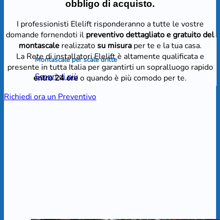
obbligo di acquisto.
I professionisti Elelift risponderanno a tutte le vostre
domande fornendoti il
preventivo dettagliato e gratuito del
montascale
realizzato
su misura
per te e la tua casa.
La Rete di installatori Elelift è altamente qualificata e
Montascale per scale dritte
presente in tutta Italia per garantirti un sopralluogo rapido
Scopri di più
entro 24 ore
o quando è più comodo per te.
Richiedi ora un Preventivo