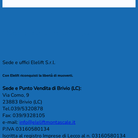
Cosa dicono i clienti Elelift
Sede e uffici Elelift S.r.l.
Con Elelift riconquisti la libertà di muoverti.
Sede e Punto Vendita di Brivio (LC):
Via Como, 9
23883 Brivio (LC)
Tel.039/5320878
Fax: 039/9328105
e-mail:
info@eleliftmontascale.it
P.IVA 03160580134
Iscritta al registro Imprese di Lecco al n. 03160580134