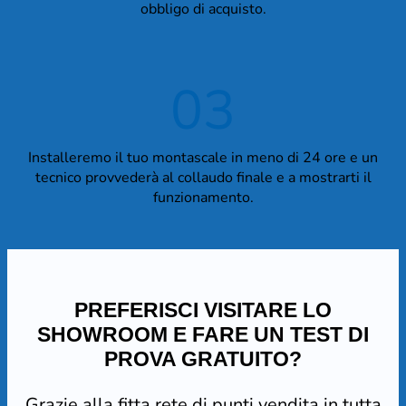
obbligo di acquisto.
03
Installeremo il tuo montascale in meno di 24 ore e un
tecnico provvederà al collaudo finale e a mostrarti il
funzionamento.
PREFERISCI VISITARE LO
SHOWROOM E FARE UN TEST DI
PROVA GRATUITO?
Grazie alla fitta rete di punti vendita in tutta