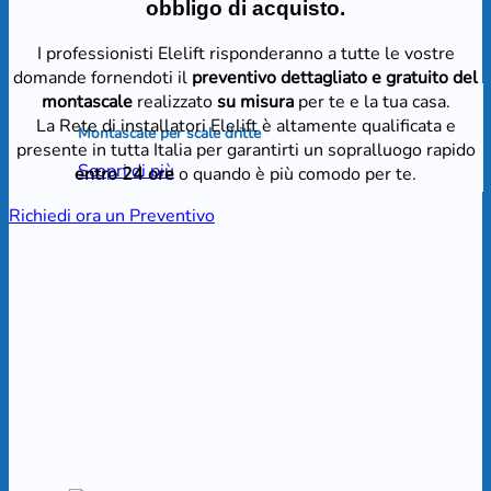
obbligo di acquisto.
I professionisti Elelift risponderanno a tutte le vostre
domande fornendoti il
preventivo dettagliato e gratuito del
montascale
realizzato
su misura
per te e la tua casa.
La Rete di installatori Elelift è altamente qualificata e
Montascale per scale dritte
presente in tutta Italia per garantirti un sopralluogo rapido
Scopri di più
entro 24 ore
o quando è più comodo per te.
Richiedi ora un Preventivo