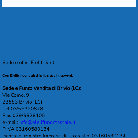
Cosa dicono i clienti Elelift
Sede e uffici Elelift S.r.l.
Con Elelift riconquisti la libertà di muoverti.
Sede e Punto Vendita di Brivio (LC):
Via Como, 9
23883 Brivio (LC)
Tel.039/5320878
Fax: 039/9328105
e-mail:
info@eleliftmontascale.it
P.IVA 03160580134
Iscritta al registro Imprese di Lecco al n. 03160580134