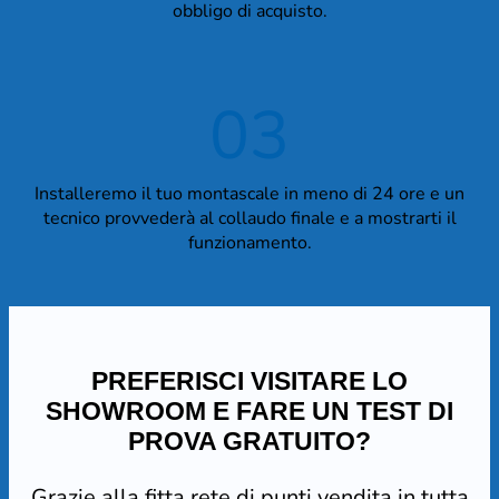
obbligo di acquisto.
03
Installeremo il tuo montascale in meno di 24 ore e un
tecnico provvederà al collaudo finale e a mostrarti il
funzionamento.
PREFERISCI VISITARE LO
SHOWROOM E FARE UN TEST DI
PROVA GRATUITO?
Grazie alla fitta rete di punti vendita in tutta