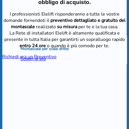
obbligo di acquisto.
I professionisti Elelift risponderanno a tutte le vostre
domande fornendoti il
preventivo dettagliato e gratuito del
montascale
realizzato
su misura
per te e la tua casa.
La Rete di installatori Elelift è altamente qualificata e
presente in tutta Italia per garantirti un sopralluogo rapido
entro 24 ore
o quando è più comodo per te.
Montascale per scale dritte
Richiedi ora un Preventivo
Scopri di più