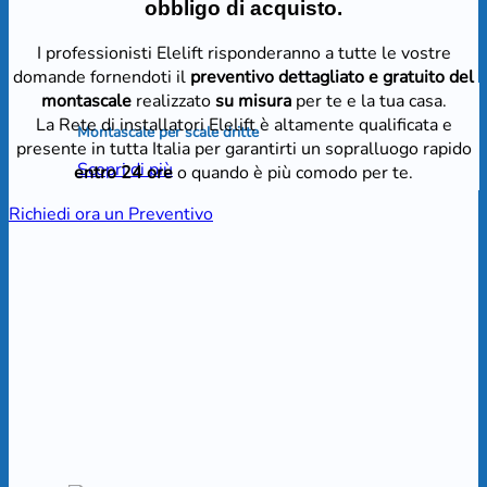
obbligo di acquisto.
I professionisti Elelift risponderanno a tutte le vostre
domande fornendoti il
preventivo dettagliato e gratuito del
montascale
realizzato
su misura
per te e la tua casa.
La Rete di installatori Elelift è altamente qualificata e
Montascale per scale dritte
presente in tutta Italia per garantirti un sopralluogo rapido
Scopri di più
entro 24 ore
o quando è più comodo per te.
Richiedi ora un Preventivo