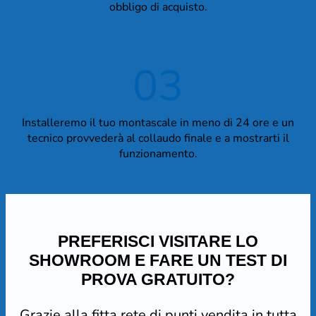
obbligo di acquisto.
03
Installeremo il tuo montascale in meno di 24 ore e un
tecnico provvederà al collaudo finale e a mostrarti il
funzionamento.
PREFERISCI VISITARE LO
SHOWROOM E FARE UN TEST DI
PROVA GRATUITO?
Grazie alla fitta rete di punti vendita in tutta