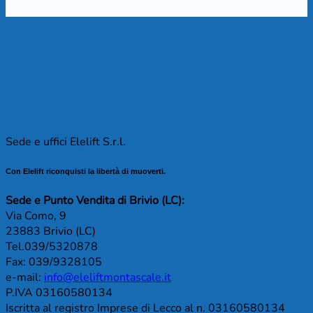
Cosa dicono i clienti Elelift
Sede e uffici Elelift S.r.l.
Con Elelift riconquisti la libertà di muoverti.
Sede e Punto Vendita di Brivio (LC):
Via Como, 9
23883 Brivio (LC)
Tel.039/5320878
Fax: 039/9328105
e-mail:
info@eleliftmontascale.it
P.IVA 03160580134
Iscritta al registro Imprese di Lecco al n. 03160580134