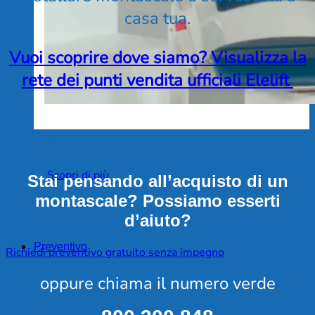
casa tua.
Vuoi scoprire dove siamo? Visualizza la
rete dei punti vendita ufficiali Elelift
Richiedi un preventivo
Scopri di più
Stai pensando all’acquisto di un
montascale? Possiamo esserti
d’aiuto?
Preventivo
Richiedi preventivo gratuito senza impegno
oppure chiama il numero verde