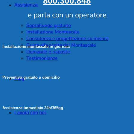
800.300.848
Assistenza
e parla con un operatore
Sopralluogo gratuito
Installazione Montascale
Consulenza e progettazione su misura
Guida alla scelta del Montascale
Installazione montascale in giornata
Domande e risposte
Testimonianze
Preventivo gratuito a domicilio
Blog
Assistenza immediata 24h/365gg
Lavora con noi