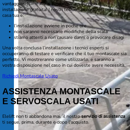
vantaggiosissimi! Avrai comunque un servizio di
installazione gratuita! I nostri tecnici specializzati verranno a
casa tua e:
l’installazione avviene in poche ore
non saranno necessarie modifiche della scala
stiamo attenti a non causare danni o provocare disagi
Una volta conclusa l’installazione i tecnici esperti si
occuperanno di testare e verificare che il tuo montascale sia
perfetto. Vi mostreranno come utilizzarlo, e saranno a
vostra disposizione nel caso in cui doveste avere necessità.
Richiedi Montascale Usato
ASSISTENZA MONTASCALE
E SERVOSCALA USATI
Elelift non ti abbandona mai, il nostro
servizio di assistenza
ti segue, prima, durante e dopo l’acquisto.