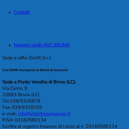
Contatti
Cosa dicono i clienti Elelift
Numero verde 800.300.848
Sede e uffici Elelift S.r.l.
Con Elelift riconquisti la libertà di muoverti.
Sede e Punto Vendita di Brivio (LC):
Via Como, 9
23883 Brivio (LC)
Tel.039/5320878
Fax: 039/9328105
e-mail:
info@eleliftmontascale.it
P.IVA 03160580134
Iscritta al registro Imprese di Lecco al n. 03160580134