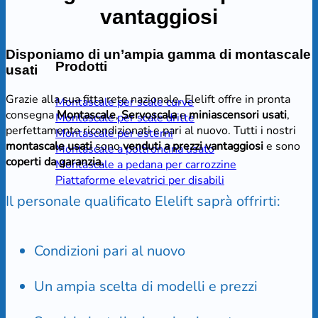
vantaggiosi
Disponiamo di un’ampia gamma di montascale
Prodotti
usati
Grazie alla sua fitta rete nazionale, Elelift offre in pronta
Montascale per scale curve
consegna
Montascale
,
Servoscala
e
miniascensori
usati
,
Montascale per scale dritte
perfettamente ricondizionati e pari al nuovo. Tutti i nostri
Montascale per esterni
montascale usati
sono
venduti a prezzi vantaggiosi
e sono
Montascale a poltroncina usato
coperti da garanzia.
Montascale a pedana per carrozzine
Piattaforme elevatrici per disabili
Il personale qualificato Elelift saprà offrirti:
Condizioni pari al nuovo
Un ampia scelta di modelli e prezzi