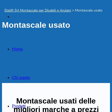
Elelift Srl Montascale per Disabili e Anziani
>
Montascale usato
Montascale usato
Home
Chi siamo
Montascale usati delle
Prodotti
migliori marche a prezzi