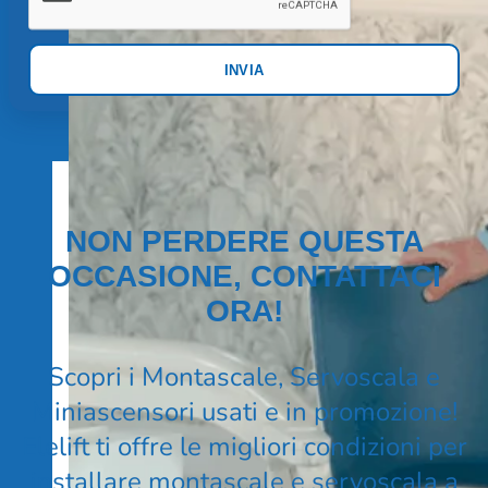
INVIA
NON PERDERE QUESTA
OCCASIONE, CONTATTACI
ORA!
Scopri i Montascale, Servoscala e
Miniascensori usati e in promozione!
Elelift ti offre le migliori condizioni per
installare montascale e servoscala a