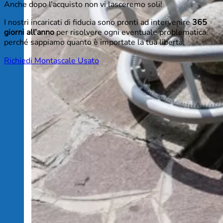
Anche dopo l’acquisto non vi lasceremo soli!
I nostri incaricati di fiducia sono pronti ad intervenire
365
giorni all’anno
per risolvere ogni eventuale problematica,
perché sappiamo quanto è importate la tua libertà.
Richiedi Montascale Usato