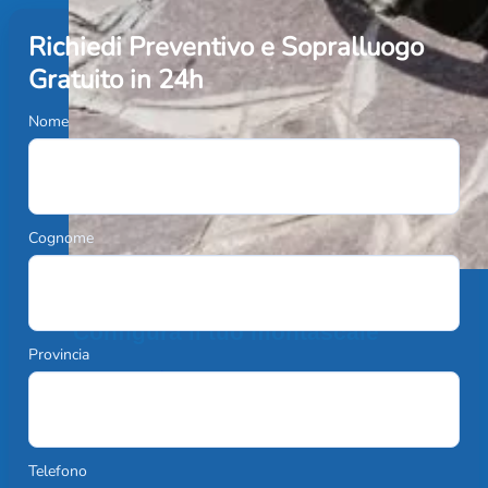
Richiedi Preventivo e Sopralluogo
Gratuito in 24h
Nome
Cognome
Configura il tuo montascale
Provincia
Scopri di più
Telefono