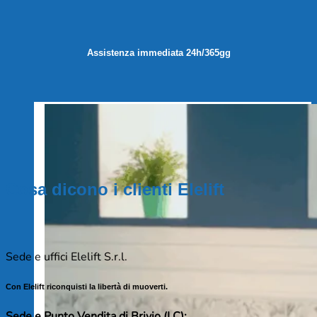
Assistenza immediata 24h/365gg
Cosa dicono i clienti Elelift
Sede e uffici Elelift S.r.l.
Con Elelift riconquisti la libertà di muoverti.
Sede e Punto Vendita di Brivio (LC):