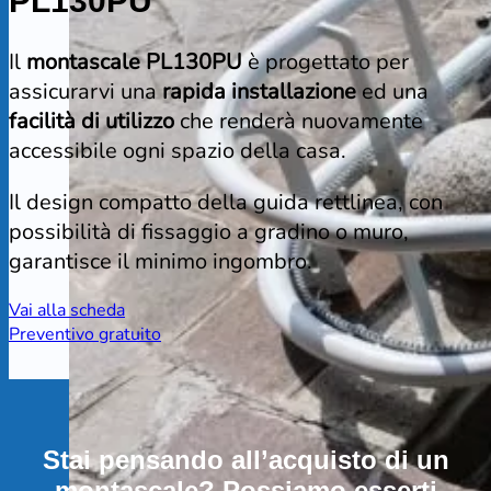
PL130PU
Il
montascale PL130PU
è progettato per
assicurarvi una
rapida installazione
ed una
facilità di utilizzo
che renderà nuovamente
accessibile ogni spazio della casa.
Il design compatto della guida rettlinea, con
possibilità di fissaggio a gradino o muro,
garantisce il minimo ingombro.
Vai alla scheda
Preventivo gratuito
Stai pensando all’acquisto di un
montascale? Possiamo esserti