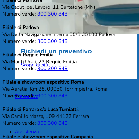
Filiale di Mantova
Via Caduti del Lavoro, 11 Curtatone (MN)
Numero verde:
800 300 848
Filiale di Padova
Via Della Navigazione Interna 55/B 35100 Padova
Numero verde:
800 300 848
Richiedi un preventivo
Filiale di Reggio Emilia
Via Monti Urali, 23 Reggio Emilia
Scopri di più
Numero verde:
800 300 848
Filiale e showroom espositivo Roma
Via Aurelia, Km 28, 00050 Torrimpietra, Roma
Numero verde:
800 300 848
Preventivo
Filiale di Ferrara c/o Luca Tumiatti:
Via Camillo Mazza, 109 44122 Ferrara
Numero verde:
800 300 848
Assistenza
Filiale e showroom espositivo Campania