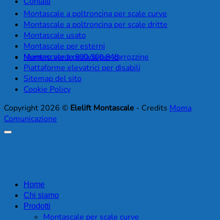
Contatti
Montascale a poltroncina per scale curve
Montascale a poltroncina per scale dritte
Montascale usato
Montascale per esterni
Montascale a pedana per carrozzine
Numero verde 800.300.848
Piattaforme elevatrici per disabili
Sitemap del sito
Cookie Policy
Copyright 2026 ©
Elelift Montascale
- Credits
Moma
Comunicazione
Home
Chi siamo
Prodotti
Montascale per scale curve