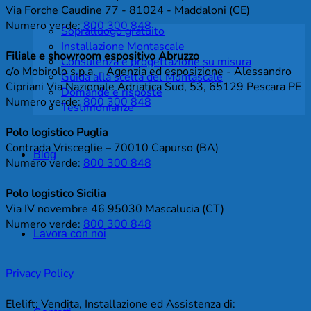
Via Forche Caudine 77 - 81024 - Maddaloni (CE)
Numero verde:
800 300 848
Sopralluogo gratuito
Installazione Montascale
Filiale e showroom espositivo Abruzzo
Consulenza e progettazione su misura
c/o Mobirolo s.p.a. - Agenzia ed esposizione - Alessandro
Guida alla scelta del Montascale
Cipriani Via Nazionale Adriatica Sud, 53, 65129 Pescara PE
Domande e risposte
Numero verde:
800 300 848
Testimonianze
Polo logistico Puglia
Contrada Vrisceglie – 70010 Capurso (BA)
Blog
Numero verde:
800 300 848
Polo logistico Sicilia
Via IV novembre 46 95030 Mascalucia (CT)
Numero verde:
800 300 848
Lavora con noi
Privacy Policy
Elelift: Vendita, Installazione ed Assistenza di: