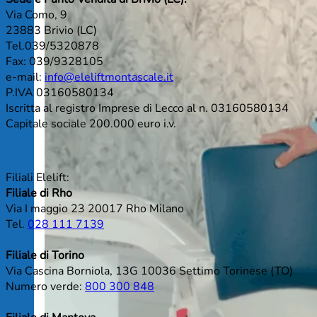
Via Como, 9
23883 Brivio (LC)
Tel.039/5320878
Fax: 039/9328105
e-mail:
info@eleliftmontascale.it
P.IVA 03160580134
Iscritta al registro Imprese di Lecco al n. 03160580134
Capitale sociale 200.000 euro i.v.
Filiali Elelift:
Filiale di Rho
Via I maggio 23 20017 Rho Milano
Tel.
028 111 7139
Filiale di Torino
Via Cascina Borniola, 13G 10036 Settimo Torinese (TO)
Numero verde:
800 300 848