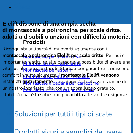
dritte
Prodotti
Elelift dispone di una ampia scelta
di montascale a poltroncina per scale dritte,
adatti a disabili o anziani con difficoltà motorie
.
Prodotti
Riconquista la libertà di muoverti agilmente con i
montascale a poltroncina Elelift per scale dritte
. Per noi è
Montascale per scale curve
importante restituire alle persone la possibilità di avere una
Montascale per scale dritte
vita sociale senza ostacoli. Studiati per garantire il massimo
Montascale per esterni
comfort in tutta sicurezza,
i montascale Elelift vengono
Montascale a poltroncina usato
installati gratuitamente
, solo dopo l’attenta valutazione di
Montascale a pedana per carrozzine
un nostro incaricato, che con un sopralluogo gratuito,
Piattaforme elevatrici per disabili
stabilirà qual è la soluzione più adatta alle vostre esigenze.
Soluzioni per tutti i tipi di scale
Prodotti sicuri e semplici da usare