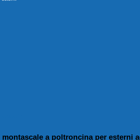
 esterni
ontascale a poltroncina per esterni ada