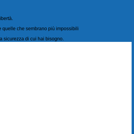
ibertà.
he quelle che sembrano più impossibili
la sicurezza di cui hai bisogno.