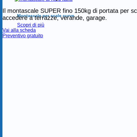
Il montascale SUPER fino 150kg di portata per scal
Montascale per scale curve
accedere a terrazze, verande, garage.
Scopri di più
Vai alla scheda
Preventivo gratuito