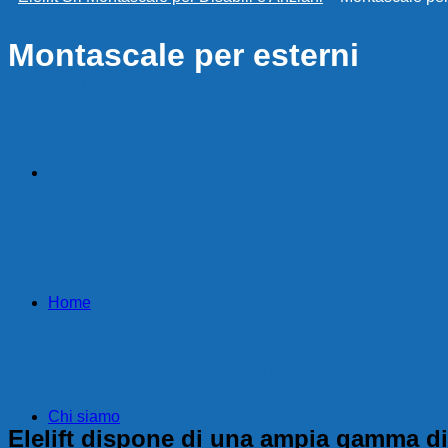
Montascale per esterni
Home
Montascale a Poltroncina per ambienti
Chi siamo
Elelift dispone di una ampia gamma di m