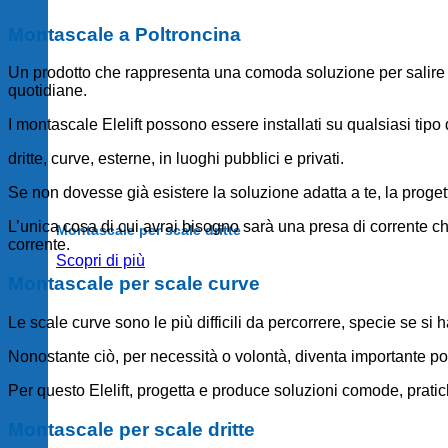
Montascale a Poltroncina
Un prodotto che rappresenta una comoda soluzione per salire e s
quotidiane.
I montascale Elelift possono essere installati su qualsiasi tipo 
dritte, curve, esterne, in luoghi pubblici e privati.
Se non dovesse già esistere la soluzione adatta a te, la proge
L’unica cosa di cui avrai bisogno sarà una presa di corrente ch
Montascale per scale dritte
corrente.
Scopri di più
Montascale per scale curve
Le scale curve sono le più difficili da percorrere, specie se si 
Nonostante ciò, per necessità o volontà, diventa importante pot
Per questo Elelift, progetta e produce soluzioni comode, pratich
Montascale per scale dritte