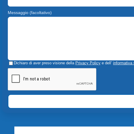
Messaggio (facoltativo)
Dichiaro di aver preso visione della
Privacy Policy
e dell’
informativa 