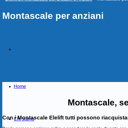
Montascale per anziani
Home
Montascale, se
Con i Montascale Elelift tutti possono riacquista
Chi siamo