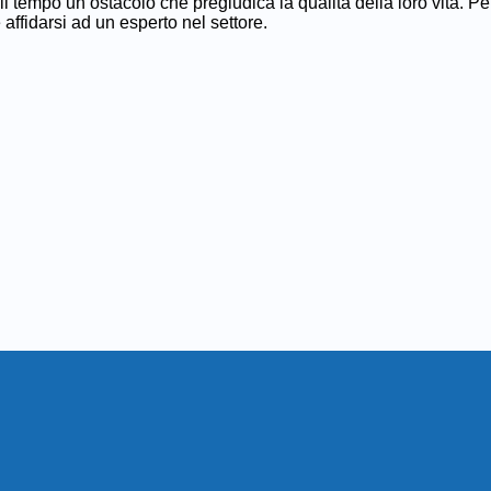
il tempo un ostacolo che pregiudica la qualità della loro vita. 
è affidarsi ad un esperto nel settore.