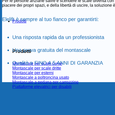
Per le persone anziane salire e scendere le scale diventa con 
piacere dei propri spazi, e della libertà di uscire, la soluzione 
Elelift è sempre al tuo fianco per garantirti:
Prodotti
Una risposta rapida da un professionista
Una prova gratuita del montascale
Prodotti
Qualità e FINO A 5 ANNI DI GARANZIA
Montascale per scale curve
Montascale per scale dritte
Montascale per esterni
Montascale a poltroncina usato
Montascale a pedana per carrozzine
Piattaforme elevatrici per disabili