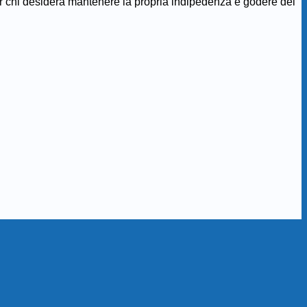
Per chi desidera mantenere la propria indipedenza e godere del