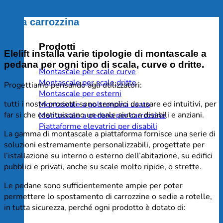
salire e scendere le scale restando a bordo
della carrozzina
Prodotti
Elelift installa varie tipologie di
montascale a
pedana per ogni tipo di scala
,
curve o dritte.
Montascale per scale curve
Montascale per scale dritte
Progettiamo pensando agli utilizzatori:
Montascale per esterni
tutti i nostri prodotti sono semplici da usare ed intuitivi, per
Montascale a poltroncina usato
far si che costituiscano un reale aiuto a disabili e anziani.
Montascale a pedana per carrozzine
Piattaforme elevatrici per disabili
La gamma di montascale a piattaforma fornisce una serie di
soluzioni estremamente personalizzabili, progettate per
l’istallazione su interno o esterno dell’abitazione, su edifici
pubblici e privati, anche su scale molto ripide, o strette.
Le pedane sono sufficientemente ampie per poter
permettere lo spostamento di carrozzine o sedie a rotelle,
in tutta sicurezza, perché ogni prodotto è dotato di: