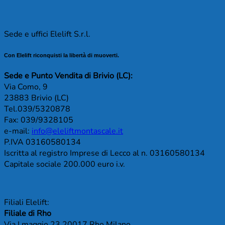
Sede e uffici Elelift S.r.l.
Con Elelift riconquisti la libertà di muoverti.
Sede e Punto Vendita di Brivio (LC):
Via Como, 9
23883 Brivio (LC)
Tel.039/5320878
Fax: 039/9328105
e-mail:
info@eleliftmontascale.it
P.IVA 03160580134
Iscritta al registro Imprese di Lecco al n. 03160580134
Capitale sociale 200.000 euro i.v.
Filiali Elelift:
Filiale di Rho
Via I maggio 23 20017 Rho Milano