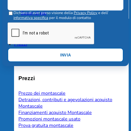
Montascale a pedana per carrozzine
Scopri di più
Dichiaro di aver preso visione della
Privacy Policy
e dell’
informativa specifica
per il modulo di contatto
Prezzi
INVIA
Prezzi
Prezzo dei montascale
Detrazioni, contributi e agevolazioni acquisto
Montascale
Finanziamenti acquisto Montascale
Promozioni montascale usato
Prova gratuita montascale