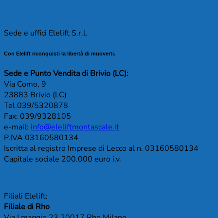
Sede e uffici Elelift S.r.l.
Con Elelift riconquisti la libertà di muoverti.
Sede e Punto Vendita di Brivio (LC):
Via Como, 9
23883 Brivio (LC)
Tel.039/5320878
Fax: 039/9328105
e-mail:
info@eleliftmontascale.it
P.IVA 03160580134
Iscritta al registro Imprese di Lecco al n. 03160580134
Capitale sociale 200.000 euro i.v.
Filiali Elelift:
Filiale di Rho
Via I maggio 23 20017 Rho Milano