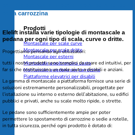
salire e scendere le scale restando a bordo
della carrozzina
Prodotti
Elelift installa varie tipologie di
montascale a
pedana per ogni tipo di scala
,
curve o dritte.
Montascale per scale curve
Montascale per scale dritte
Progettiamo pensando agli utilizzatori:
Montascale per esterni
tutti i nostri prodotti sono semplici da usare ed intuitivi, per
Montascale a poltroncina usato
far si che costituiscano un reale aiuto a disabili e anziani.
Montascale a pedana per carrozzine
Piattaforme elevatrici per disabili
La gamma di montascale a piattaforma fornisce una serie di
soluzioni estremamente personalizzabili, progettate per
l’istallazione su interno o esterno dell’abitazione, su edifici
pubblici e privati, anche su scale molto ripide, o strette.
Le pedane sono sufficientemente ampie per poter
permettere lo spostamento di carrozzine o sedie a rotelle,
in tutta sicurezza, perché ogni prodotto è dotato di: