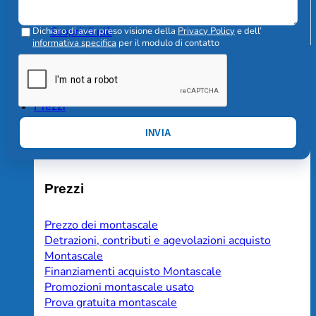
Montascale a pedana per carrozzine
Scopri di più
Dichiaro di aver preso visione della
Privacy Policy
e dell’
informativa specifica
per il modulo di contatto
Prezzi
INVIA
Prezzi
Prezzo dei montascale
Detrazioni, contributi e agevolazioni acquisto
Montascale
Finanziamenti acquisto Montascale
Promozioni montascale usato
Prova gratuita montascale