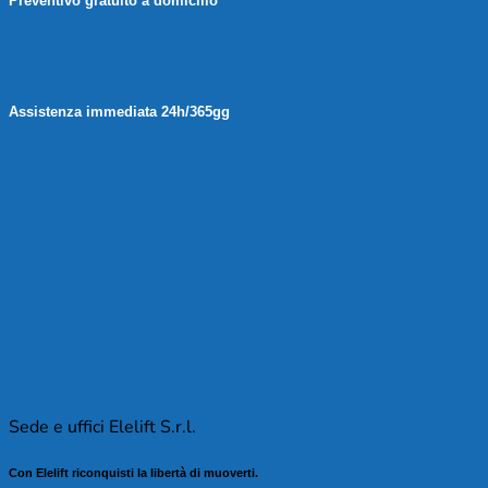
Preventivo gratuito a domicilio
Assistenza immediata 24h/365gg
Cosa dicono i clienti Elelift
Sede e uffici Elelift S.r.l.
Con Elelift riconquisti la libertà di muoverti.