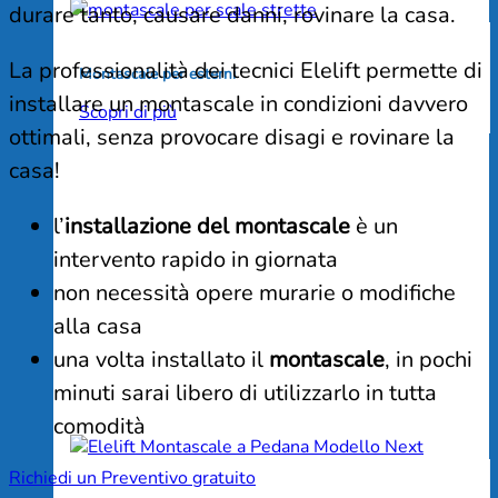
durare tanto, causare danni, rovinare la casa.
La professionalità dei tecnici Elelift permette di
Montascale per esterni
installare un montascale in condizioni davvero
Scopri di più
ottimali, senza provocare disagi e rovinare la
casa!
l’
installazione del montascale
è un
intervento rapido in giornata
non necessità opere murarie o modifiche
alla casa
una volta installato il
montascale
, in pochi
minuti sarai libero di utilizzarlo in tutta
comodità
Richiedi un Preventivo gratuito