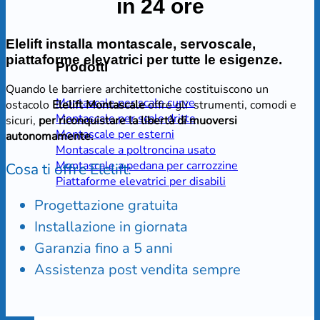
in 24 ore
Elelift installa montascale, servoscale,
piattaforme elevatrici per tutte le esigenze.
Prodotti
Quando le barriere architettoniche costituiscono un
Montascale per scale curve
ostacolo
Elelift Montascale
offre gli strumenti, comodi e
Montascale per scale dritte
sicuri,
per riconquistare la libertà di muoversi
Montascale per esterni
autonomamente.
Montascale a poltroncina usato
Montascale a pedana per carrozzine
Cosa ti offre Elelift:
Piattaforme elevatrici per disabili
Progettazione gratuita
Installazione in giornata
Garanzia fino a 5 anni
Assistenza post vendita sempre