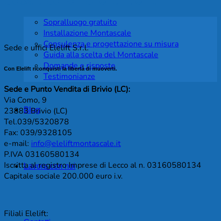
Cosa dicono i clienti Elelift
Sopralluogo gratuito
Installazione Montascale
Consulenza e progettazione su misura
Sede e uffici Elelift S.r.l.
Guida alla scelta del Montascale
Domande e risposte
Con Elelift riconquisti la libertà di muoverti.
Testimonianze
Sede e Punto Vendita di Brivio (LC):
Via Como, 9
Blog
23883 Brivio (LC)
Tel.039/5320878
Fax: 039/9328105
e-mail:
info@eleliftmontascale.it
P.IVA 03160580134
Iscritta al registro Imprese di Lecco al n. 03160580134
Lavora con noi
Capitale sociale 200.000 euro i.v.
Filiali Elelift: