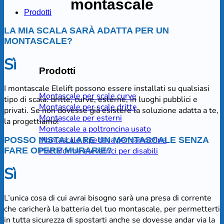
montascale
Prodotti
LA MIA SCALA SARÀ ADATTA PER UN
MONTASCALE?
Sì
Prodotti
I montascale Elelift possono essere installati su qualsiasi
Montascale per scale curve
tipo di scala: dritte, curve, esterne, in luoghi pubblici e
Montascale per scale dritte
privati. Se non dovesse già esistere la soluzione adatta a te,
Montascale per esterni
la progettiamo!
Montascale a poltroncina usato
Montascale a pedana per carrozzine
POSSO INSTALLARE UN MONTASCALE SENZA
FARE OPERE MURARIE?
Piattaforme elevatrici per disabili
Sì
L’unica cosa di cui avrai bisogno sarà una presa di corrente
che caricherà la batteria del tuo montascale, per permetterti
in tutta sicurezza di spostarti anche se dovesse andar via la