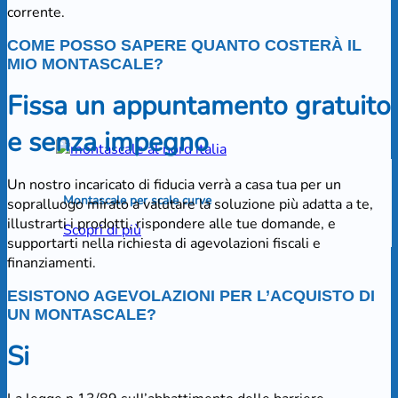
corrente.
COME POSSO SAPERE QUANTO COSTERÀ IL
MIO MONTASCALE?
Fissa un appuntamento gratuito
e senza impegno
Un nostro incaricato di fiducia verrà a casa tua per un
Montascale per scale curve
sopralluogo mirato a valutare la soluzione più adatta a te,
illustrarti i prodotti, rispondere alle tue domande, e
Scopri di più
supportarti nella richiesta di agevolazioni fiscali e
finanziamenti.
ESISTONO AGEVOLAZIONI PER L’ACQUISTO DI
UN MONTASCALE?
Si