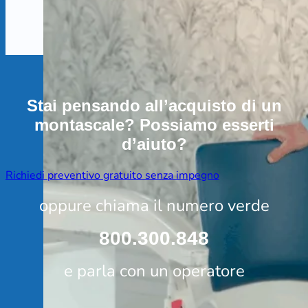
Stai pensando all’acquisto di un
montascale? Possiamo esserti
d’aiuto?
Richiedi preventivo gratuito senza impegno
oppure chiama il numero verde
800.300.848
e parla con un operatore