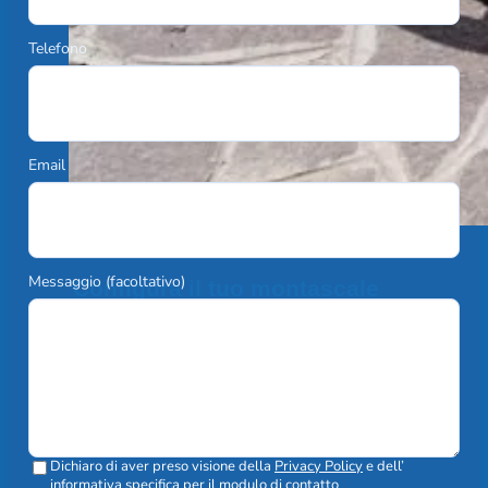
Telefono
Email
Messaggio (facoltativo)
Configura il tuo montascale
Scopri di più
Dichiaro di aver preso visione della
Privacy Policy
e dell’
informativa specifica
per il modulo di contatto