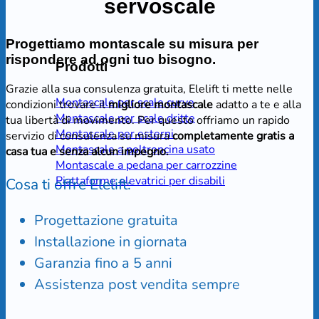
servoscale
Progettiamo
montascale su misura
per
rispondere ad ogni tuo bisogno.
Prodotti
Grazie alla sua consulenza gratuita, Elelift ti mette nelle
Montascale per scale curve
condizioni trovare il
migliore montascale
adatto a te e alla
Montascale per scale dritte
tua libertà di movimento. Per questo offriamo un rapido
Montascale per esterni
servizio di consulenza su misura
completamente gratis a
Montascale a poltroncina usato
casa tua e senza alcun impegno.
Montascale a pedana per carrozzine
Piattaforme elevatrici per disabili
Cosa ti offre Elelift:
Progettazione gratuita
Installazione in giornata
Garanzia fino a 5 anni
Assistenza post vendita sempre