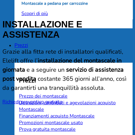
Montascale a pedana per carrozzine
Scopri di più
INSTALLAZIONE E
ASSISTENZA
Prezzi
Grazie alla fitta rete di installatori qualificati,
Elelift offre l’
installazione del montascale in
giornata
e a seguire un
servizio di assistenza
post vendita
costante 365 giorni all’anno, così
Prezzi
da garantirti una tranquillità assoluta.
Prezzo dei montascale
Richiedi preventivo gratuito
Detrazioni, contributi e agevolazioni acquisto
Montascale
Finanziamenti acquisto Montascale
Promozioni montascale usato
Prova gratuita montascale