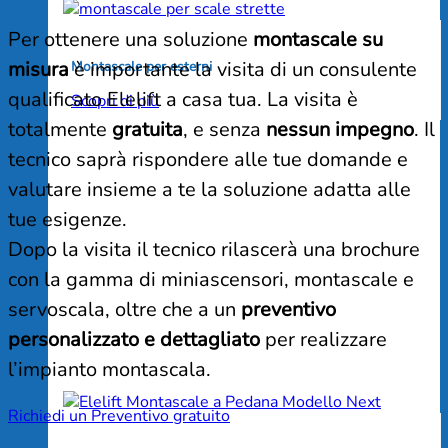
Per ottenere una soluzione
montascale su
misura
è importante la visita di un consulente
Montascale per esterni
qualificato Elelift a casa tua. La visita è
Scopri di più
totalmente
gratuita
, e senza
nessun impegno
. Il
tecnico saprà rispondere alle tue domande e
valutare insieme a te la soluzione adatta alle
tue esigenze.
Dopo la visita il tecnico rilascerà una brochure
con la gamma di miniascensori, montascale e
servoscala, oltre che a un
preventivo
personalizzato e dettagliato
per realizzare
l’impianto montascala.
Richiedi un Preventivo gratuito