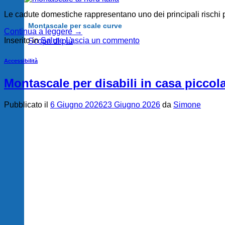
Le cadute domestiche rappresentano uno dei principali rischi p
Montascale per scale curve
Continua a leggere
→
Inserito in
Salute
Lascia un commento
Scopri di più
Accessibilità
Montascale per disabili in casa piccol
Pubblicato il
6 Giugno 2026
23 Giugno 2026
da
Simone