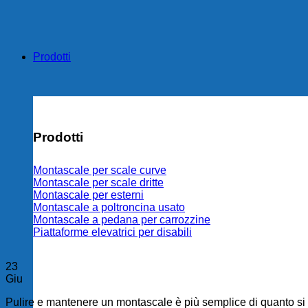
Prodotti
Prodotti
Montascale per scale curve
Montascale per scale dritte
Montascale per esterni
Montascale a poltroncina usato
Montascale a pedana per carrozzine
Piattaforme elevatrici per disabili
23
Giu
Pulire e mantenere un montascale è più semplice di quanto si p