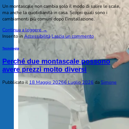
Un montascale non cambia solo il modo di salire le scale,
ma anche la quotidianità in casa. Scopri quali sono i
cambiamenti più comuni dopo l’installazione.
Continua a leggere
→
Inserito in
Accessibilità
Lascia un commento
Tecnologia
Perché due montascale possono
avere prezzi molto diversi
Pubblicato il
18 Maggio 2026
6 Luglio 2026
da
Simone