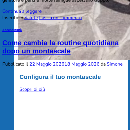
genitore e perché molte famiglie aspettano troppo.
Continua a leggere
→
Inserito in
Salute
Lascia un commento
Accessibilità
Come cambia la routine quotidiana
dopo un montascale
Pubblicato il
22 Maggio 2026
18 Maggio 2026
da
Simone
Configura il tuo montascale
Scopri di più