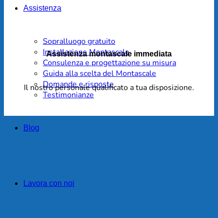
Assistenza
Sopralluogo gratuito
Installazione Montascale
Assistenza montascale immediata
Consulenza e progettazione su misura
Guida alla scelta del Montascale
Domande e risposte
Il nostro personale qualificato a tua disposizione.
Testimonianze
Blog
Lavora con noi